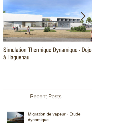
Simulation Thermique Dynamique - Dojo
Amélioration éner
à Haguenau
logements
Recent Posts
Migration de vapeur - Etude
dynamique