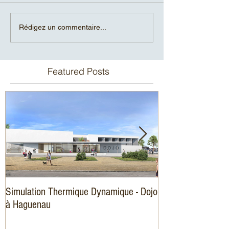
Rédigez un commentaire...
Featured Posts
Simulation Thermique Dynamique - Dojo
Amélioration éner
à Haguenau
logements