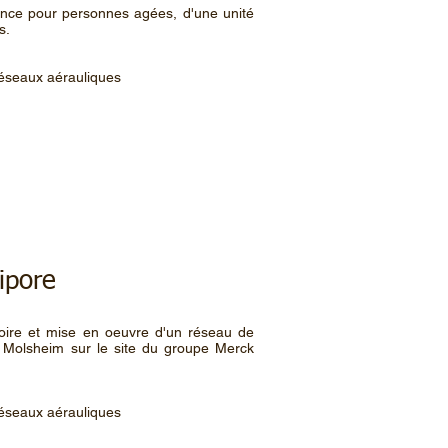
ence pour personnes agées, d'une unité
s.
 réseaux aérauliques
llipore
toire et mise en oeuvre d'un réseau de
à Molsheim sur le site du groupe Merck
 réseaux aérauliques