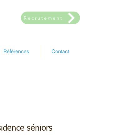
Recrutement
Références
Contact
rauliques
ésidence séniors