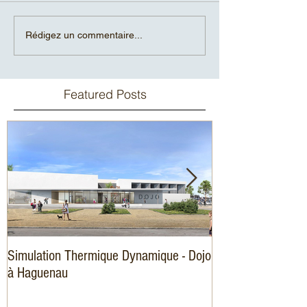
Rédigez un commentaire...
Featured Posts
Simulation Thermique Dynamique - Dojo
Amélioration éner
à Haguenau
logements