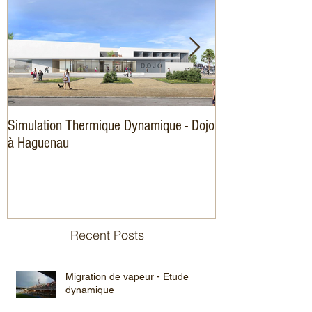
Simulation Thermique Dynamique - Dojo
Amélioration éner
à Haguenau
logements
Recent Posts
Migration de vapeur - Etude
dynamique